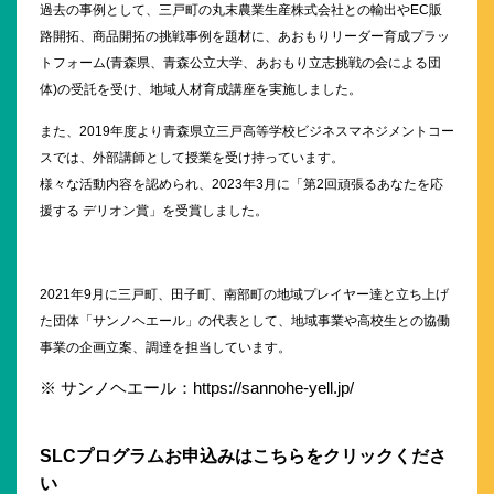
過去の事例として、三戸町の丸末農業生産株式会社との輸出やEC販
路開拓、商品開拓の挑戦事例を題材に、あおもりリーダー育成プラッ
トフォーム(青森県、青森公立大学、あおもり立志挑戦の会による団
体)の受託を受け、地域人材育成講座を実施しました。
また、2019年度より青森県立三戸高等学校ビジネスマネジメントコー
スでは、外部講師として授業を受け持っています。
様々な活動内容を認められ、2023年3月に「第2回頑張るあなたを応
援する デリオン賞」を受賞しました。
2021年9月に三戸町、田子町、南部町の地域プレイヤー達と立ち上げ
た団体「サンノヘエール」の代表として、地域事業や高校生との協働
事業の企画立案、調達を担当しています。
※ サンノヘエール：
https://sannohe-yell.jp/
SLCプログラムお申込みはこちらをクリックくださ
い