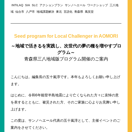
INTILAQ
SIA
SLC
アクションプラン
サンノヘエール
ワークショップ
三八地
域
仙台市
八戸市
地域課題解決
東北
言語化
青森県
風笑堂
Seed program for Local Challenger in AOMORI
～地域で活きるを実践し、次世代の夢の種を増やすプロ
グラム～
青森県三八地域版プログラム開催のご案内
こんにちは。編集長の五十嵐淳です。本年もよろしくお願い申し上げ
ます。
はじめに、令和6年能登半島地震により亡くなられた方々に哀悼の意
を表するとともに、被災された方、そのご家族に心よりお見舞い申し
上げます。
この度は、サンノヘエール代表の五十嵐淳として、主催イベントのご
案内をさせてください。