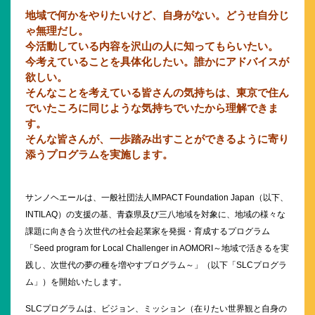
地域で何かをやりたいけど、自身がない。どうせ自分じ
ゃ無理だし。
今活動している内容を沢山の人に知ってもらいたい。
今考えていることを具体化したい。誰かにアドバイスが
欲しい。
そんなことを考えている皆さんの気持ちは、
東京で住ん
でいたころに同じような気持ちでいたから理解できま
す。
そんな皆さんが、一歩踏み出すことができるように寄り
添うプログラムを実施します。
サンノヘエールは、一般社団法人IMPACT Foundation Japan（以下、
INTILAQ）の支援の基、青森県及び三八地域を対象に、地域の様々な
課題に向き合う次世代の社会起業家を発掘・育成するプログラム
「Seed program for Local Challenger in AOMORI～地域で活きるを実
践し、次世代の夢の種を増やすプログラム～」（以下「SLCプログラ
ム」）を開始いたします。
SLCプログラムは、ビジョン、ミッション（在りたい世界観と自身の