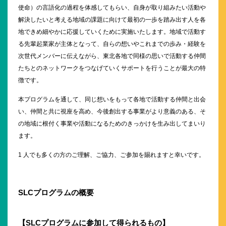
使命）の言語化の過程を体感してもらい、自身が取り組みたい活動や
解決したいと考える地域の課題に向けて最初の一歩を踏み出す人を各
地できめ細やかに応援していくために実施いたします。地域で活動す
る先輩起業家が主体となって、自らの想いやこれまでの歩み・経験を
次世代メンバーに伝えながら、東北各地で同様の思いで活動する仲間
たちとのネットワークをつなげていくサポートを行うことが最大の特
徴です。
本プログラムを通して、同じ想いをもって各地で活動する仲間と出会
い、仲間と共に視座を高め、今後創出する事業がより意義のある、そ
の地域に根付く事業や活動になるためのきっかけを生み出してまいり
ます。
1 人でも多くの方のご理解、ご協力、ご参加を賜れますと幸いです。
SLC
プログラムの概要
【
SLC
プログラムに参加して得られるもの】