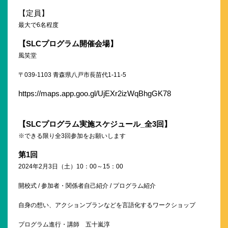
【定員】
最大で6名程度
【
SLC
プログラム開催会場】
風笑堂
〒039-1103 青森県八戸市長苗代1-11-5
https://maps.app.goo.gl/UjEXr2izWqBhgGK78
【
SLC
プログラム実施スケジュール
_
全
3
回】
※できる限り全3回参加をお願いします
第
1
回
2024年2月3日（土）10：00～15：00
開校式 / 参加者・関係者自己紹介 / プログラム紹介
自身の想い、アクションプランなどを言語化するワークショップ
プログラム進行・講師 五十嵐淳