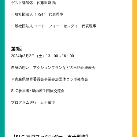
ゲスト講師② 佐藤里麻 氏
一般社団法人 くるむ 代表理事
一般社団法人 コード・フォー・センダイ 代表理事
第
3
回
2024年3月2日（土）13：00～16：00
自身の想い、アクションプランなどの言語化発表会
※青森県教育委員会事業参加団体コラボ発表会
SLC参加者×県内若手団体交流会
プログラム進行 五十嵐淳
【
SLC
三戸
ファウンダー 五十嵐淳】