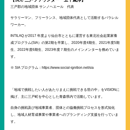
三戸郡の地域団体 サンノヘエール 代表
サラリーマン、フリーランス、地域団体代表として活動するパラレル
ワーカー。
INTILAQ が2017 年度より仙台市とともに運営する東北社会起業家養
成プログラム(SIA）の第2期を卒業し、2020年度4期生、2021年度5期
生、2022年度6期生、2023年度７期生のメインメンターを務めていま
す。
※ SIA プログラム：
https://www.social-ignition.net/sia
「地域で挑戦したい人があたりまえに挑戦できる世の中」をVISIONに
掲げ、主に三戸町を中心とした青森県内で活動しています。
自身の挑戦及び地域事業者、団体との協働挑戦プロセスを形式知化
し、地域人材育成事業や事業者へのブランディング支援を行っていま
す。