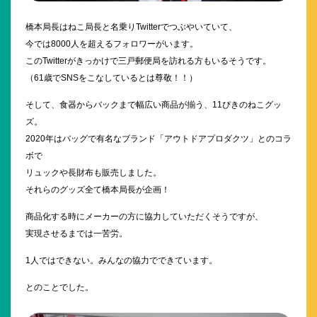
橋本局長はねこ局長と名乗りTwitterでつぶやいていて、
今では8000人を超えるフォロワーがいます。
このTwitterがきっかけで三戸郵便局を訪れる方もいるそうです。
（61歳でSNSをこなしているとは尊敬！！）
そして、食器からバックまで幅広い商品が揃う、11ぴきのねこグッ
ズ。
2020年はバッグで有名なブランド「アウトドアプロダクツ」とのコラ
ボで
リュックや長財布も販売しました。
それらのグッズ全て橋本局長が企画！
商品化する時にメーカーの方に協力していただくそうですが、
実現させるまでは一苦労。
1人ではできない。みんなの協力でできています。
とのことでした。