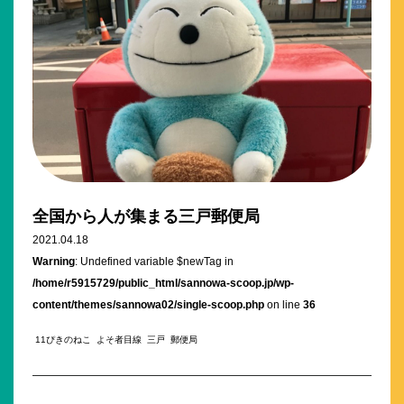
全国から人が集まる三戸郵便局
2021.04.18
Warning
: Undefined variable $newTag in
/home/r5915729/public_html/sannowa-scoop.jp/wp-
content/themes/sannowa02/single-scoop.php
on line
36
11ぴきのねこ
よそ者目線
三戸
郵便局