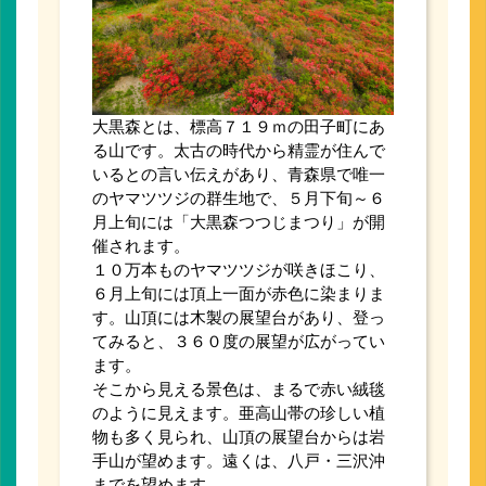
大黒森とは、標高７１９ｍの田子町にあ
る山です。太古の時代から精霊が住んで
いるとの言い伝えがあり、青森県で唯一
のヤマツツジの群生地で、５月下旬～６
月上旬には「大黒森つつじまつり」が開
催されます。
１０万本ものヤマツツジが咲きほこり、
６月上旬には頂上一面が赤色に染まりま
す。山頂には木製の展望台があり、登っ
てみると、３６０度の展望が広がってい
ます。
そこから見える景色は、まるで赤い絨毯
のように見えます。亜高山帯の珍しい植
物も多く見られ、山頂の展望台からは岩
手山が望めます。遠くは、八戸・三沢沖
までを望めます。