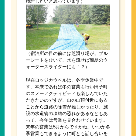
検討したいと思っています）
（宿泊所の目の前には芝滑り場が。ブル
ーシートをひいて、水を流せば簡易のウ
ォータースライダーにも！？）
現在ロッジカウベルは、冬季休業中で
す。本来であれば冬の営業も行い田子町
のスノーアクティビティも楽しんでいた
だきたいのですが、山の山頂付近にある
ことから道路の除雪が難しかったり、施
設の水道管の凍結の恐れがあるなどもあ
って、今年は営業を見合わせています。
来年の営業は5月からですかね。いつか冬
季営業もできるように町とも話し合いを