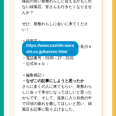
縁起の良い座敷わらしに会えるかもしれ
ない緑風荘。皆さんも行きたくなりませ
んか？
ぜひ、座敷わらしに会いに来てくださ
い！
＜緑風荘＞
https://www.zashiki-wara
・住 所：岩手県二戸市金田一長川４
shi.co.jp/kanren.html
１番地
・電話番号：0195－27－2131
・公式Ｗｅｂ：
＜編集後記＞
・なぜこの記事にしようと思ったか
さらに多くの人に来てもらい、座敷わら
しに会って幸せになってほしいと思った
からです。そして、温泉に入り自然の中
で日頃の疲れを癒してほしいと思い、緑
風荘を記事に取り上げました。