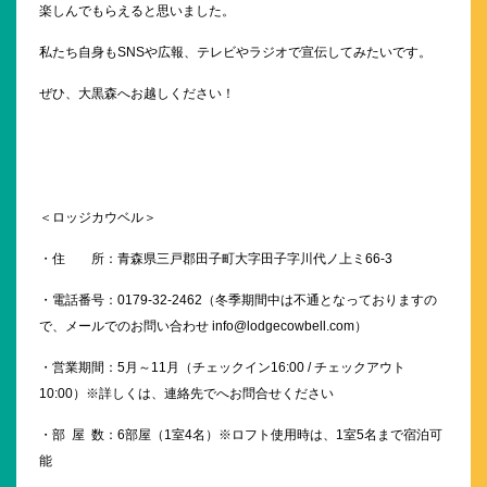
楽しんでもらえると思いました。
私たち自身もSNSや広報、テレビやラジオで宣伝してみたいです。
ぜひ、大黒森へお越しください！
＜ロッジカウベル＞
・住 所：青森県三戸郡田子町大字田子字川代ノ上ミ66-3
・電話番号：
0179-32-2462（冬季期間中は不通となっておりますの
で、メールでのお問い合わせ
info@lodgecowbell.com
）
・営業期間：5月～11月（チェックイン16:00 / チェックアウト
10:00）※詳しくは、連絡先でへお問合せください
・部 屋 数：6部屋（1室4名）※ロフト使用時は、1室5名まで宿泊可
能