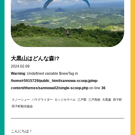
大黒山はどんな森!?
2024.02.09
Warning
: Undefined variable $newTag in
/home/r5915729/public_html/sannowa-scoop.jp/wp-
content/themes/sannowa02/single-scoop.php
on line
36
スノーシュー
パラグライダー
ロッジカウベル
三戸郡
三戸高校
大黒森
田子町
田子町観光協会
こんにちは！